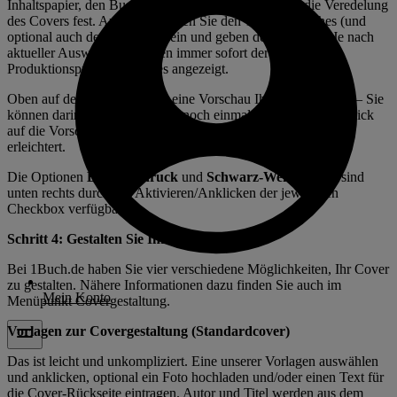
Inhaltspapier, den Buchtyp, die Art der Bindung und die Veredelung
des Covers fest. Außerdem tragen Sie den Titel des Buches (und
optional auch den Untertitel) ein und geben den Autor an. Je nach
aktueller Auswahl wird Ihnen immer sofort der aktuelle
Produktionspreis des Buches angezeigt.
Oben auf der Seite sehen Sie eine Vorschau Ihres Buchinhalts – Sie
können darin blättern und alles noch einmal anschauen. Ein Klick
auf die Vorschau vergrößert die Ansicht, was Ihre Prüfung
erleichtert.
Die Optionen
Einseitendruck
und
Schwarz-Weiß-Druck
sind
unten rechts durch das Aktivieren/Anklicken der jeweiligen
Checkbox verfügbar.
Schritt 4: Gestalten Sie Ihr Cover
Bei 1Buch.de haben Sie vier verschiedene Möglichkeiten, Ihr Cover
zu gestalten. Nähere Informationen dazu finden Sie auch im
Mein Konto
Menüpunkt
Covergestaltung
.
Vorlagen zur Covergestaltung (Standardcover)
Das ist leicht und unkompliziert. Eine unserer Vorlagen auswählen
und anklicken, optional ein Foto hochladen und/oder einen Text für
die Cover-Rückseite eintragen. Autor und Titel werden aus dem