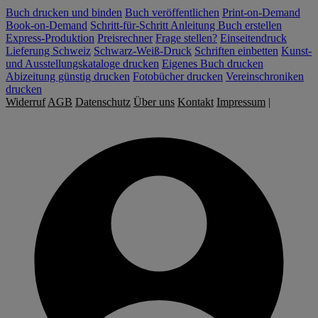
Buch drucken und binden
Buch veröffentlichen
Print-on-Demand
Book-on-Demand
Schritt-für-Schritt Anleitung Buch erstellen
Express-Produktion
Preisrechner
Frage stellen?
Einseitendruck
Lieferung Schweiz
Schwarz-Weiß-Druck
Schriften einbetten
Kunst-
und Ausstellungskataloge drucken
Eigenes Buch drucken
Abizeitung günstig drucken
Fotobücher drucken
Vereinschroniken
drucken
Widerruf
AGB
Datenschutz
Über uns
Kontakt
Impressum
|