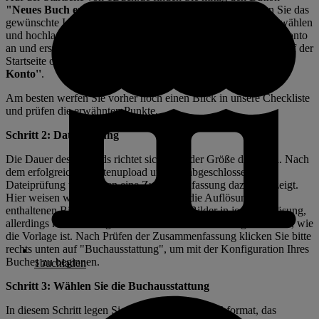
"Neues Buch erstellen"
. Nach einem Klick darauf können Sie das
gewünschte Inhalts-PDF für Ihr Buch auf Ihrem Rechner auswählen
und hochladen. Oder Sie melden sich vorab in Ihrem Kundenkonto
an und erstellen dort ein neues Buchprojekt. Dafür gehen Sie auf der
Startseite oben rechts auf den orangefarbenen Button
''Mein
Konto''
.
Am besten werfen Sie vorher noch einen Blick in unsere
Checkliste
und prüfen die erwähnten Punkte.
Schritt 2: Dateiprüfung
Die Dauer des Uploads richtet sich nach der Größe der Datei. Nach
dem erfolgreichen Datenupload und der abgeschlossenen
Dateiprüfung wird Ihnen eine Zusammenfassung dazu angezeigt.
Hier weisen wir beispielsweise auch auf die Auflösung der
enthaltenen Bilder hin. Wir drucken Ihre Bilder in jeder Auflösung,
allerdings kann das Ergebnis immer nur maximal so gut werden, wie
die Vorlage ist. Nach Prüfen der Zusammenfassung klicken Sie bitte
rechts unten auf "Buchausstattung", um mit der Konfiguration Ihres
Buches zu beginnen.
1buchladen
Schritt 3: Wählen Sie die Buchausstattung
In diesem Schritt legen Sie das gewünschte Buchformat, das